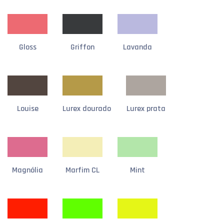
Gloss
Griffon
Lavanda
Louise
Lurex dourado
Lurex prata
Magnólia
Marfim CL
Mint