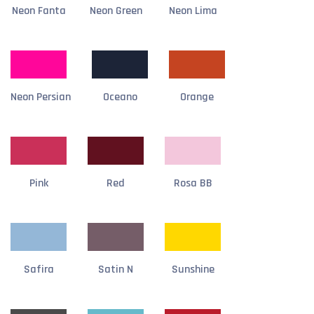
Neon Fanta
Neon Green
Neon Lima
Neon Persian
Oceano
Orange
Pink
Red
Rosa BB
Safira
Satin N
Sunshine